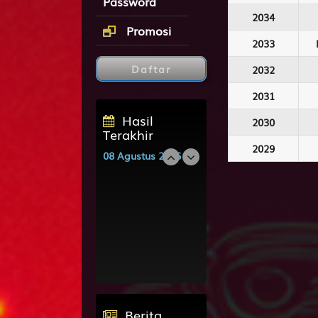
Password
2034
Promosi
2033
Daftar
2032
2031
Hasil
2030
Terakhir
2029
08 Agustus 2026
OREGON06
2406
BANGKOK 0930
3118
CALIFORNIA
1417
FLORIDAEVE
1048
Berita