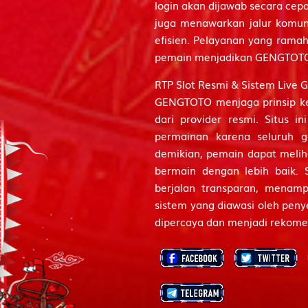
login akan dijawab secara cep
juga menawarkan jalur komuni
efisien. Pelayanan yang ramah
pemain menjadikan GENGTOTO 
RTP Slot Resmi & Sistem Live
GENGTOTO menjaga prinsip ke
dari provider resmi. Situs 
permainan karena seluruh g
demikian, pemain dapat melih
bermain dengan lebih baik. 
berjalan transparan, menamp
sistem yang diawasi oleh pen
dipercaya dan menjadi rekom