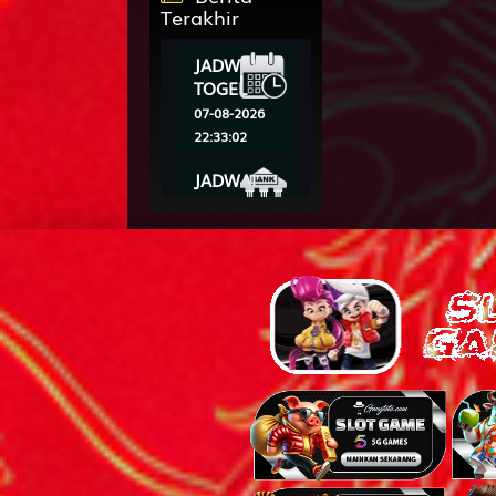
Terakhir
JADWAL
TOGEL
07-08-2026
22:33:02
JADWAL
BANK
07-08-2026
22:33:02
FAQ
07-08-2026
22:33:02
HADIAH
TOGEL
07-08-2026
22:33:02